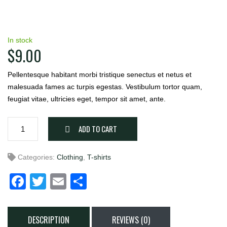
In stock
$
9.00
Pellentesque habitant morbi tristique senectus et netus et
malesuada fames ac turpis egestas. Vestibulum tortor quam,
feugiat vitae, ultricies eget, tempor sit amet, ante.
Blue
ADD TO CART
T-
shirt
Categories:
Clothing
,
T-shirts
quantity
Facebook
Twitter
Email
Share
DESCRIPTION
REVIEWS (0)