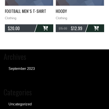
FOOTBALL MEN`S T-SHIRT
HOODY
G
Clothing
Clothing
C
$
20.00
$
12.99
$
15.00
ADD
ADD
Archives
September 2023
Categories
Uncategorized