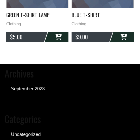
GREEN T-SHIRT LAMP
BLUE T-SHIRT
H
Clothing
Clothing
C
$
5.00
$
9.00
ADD
ADD
Archives
September 2023
Categories
Uncategorized