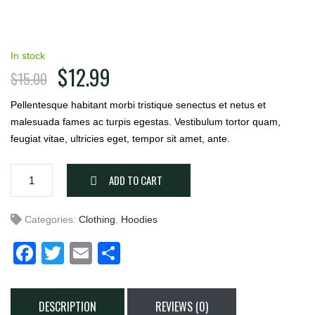
In stock
$
12.99
$
15.00
Pellentesque habitant morbi tristique senectus et netus et
malesuada fames ac turpis egestas. Vestibulum tortor quam,
feugiat vitae, ultricies eget, tempor sit amet, ante.
Hoody
ADD TO CART
Copy
quantity
Categories:
Clothing
,
Hoodies
Facebook
Twitter
Email
Share
DESCRIPTION
REVIEWS (0)