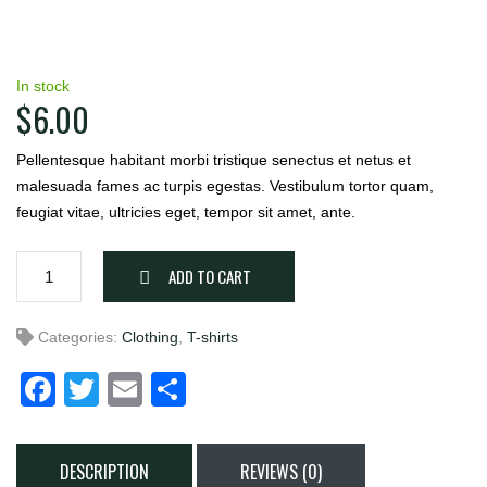
In stock
$
6.00
Pellentesque habitant morbi tristique senectus et netus et
malesuada fames ac turpis egestas. Vestibulum tortor quam,
feugiat vitae, ultricies eget, tempor sit amet, ante.
Football
ADD TO CART
T-
shirt
Categories:
Clothing
,
T-shirts
Span
quantity
Facebook
Twitter
Email
Share
DESCRIPTION
REVIEWS (0)