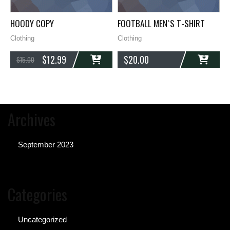
HOODY COPY
FOOTBALL MEN`S T-SHIRT
B
Clothing
Clothing
C
$
12.99
$
20.00
$
15.00
ADD
ADD
Archives
September 2023
Categories
Uncategorized